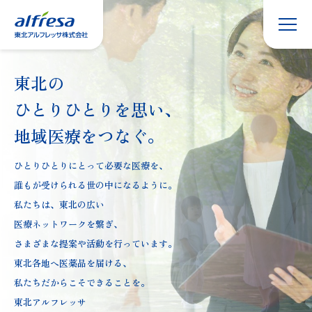
東北アル
フレッサ
について
地域と健
康への取
東北の
り組み
ひとりひとりを思い、
トップ
メッセー
地域医療をつなぐ。
ジ
ひとりひとりにとって必要な医療を、
事業
につ
誰もが受けられる世の中になるように。
いて
私たちは、東北の広い
医療ネットワークを繋ぎ、
開業・開
局のご支
さまざまな提案や活動を行っています。
援
東北各地へ医薬品を届ける、
私たちだからこそできることを。
採用希望
の方へ
東北アルフレッサ