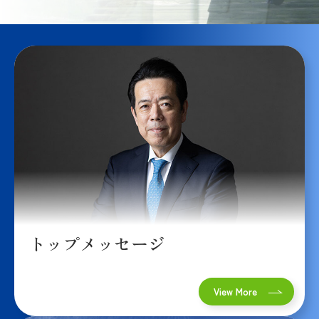
事業説明
５分
で分
かる
東北
アル
フ
レッ
サ
社員
VOIC
E
人材育成
と働く環
トップメッセージ
境
わたした
ちの歩み
View More