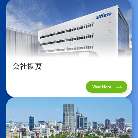
会社概要
地域を支
える
拠点
ネット
ワーク
News
お問い合
会社概要
わせ
プライバ
シーポリ
View More
シー