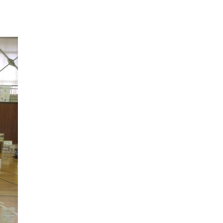
つ
い
て
開
業・
開局
のご
支援