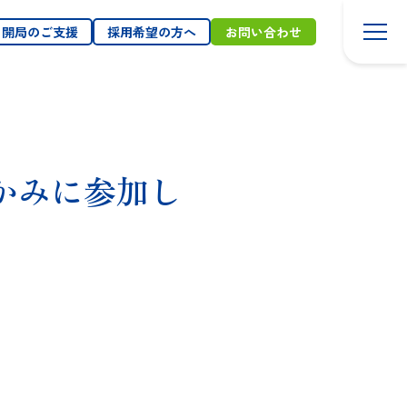
東北ア
採
ルフ
望
・開局のご支援
採用希望の方へ
お問い合わせ
レッサ
へ
につい
て
地域
と健
康へ
かみに参加し
の取
り組
み
トッ
プ
メッ
セー
ジ
事
業
に