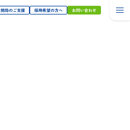
東北ア
採
ルフ
望
・開局のご支援
採用希望の方へ
お問い合わせ
レッサ
へ
につい
て
地域
と健
康へ
の取
り組
み
トッ
プ
メッ
セー
ジ
事
業
に