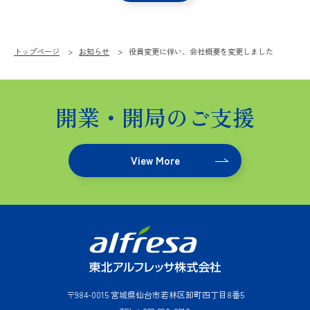
事業説明
５分
で分
トップページ
お知らせ
役員変更に伴い、会社概要を変更しました
かる
東北
アル
フ
開業・開局のご支援
レッ
サ
View More
社員
VOIC
E
人材育成
と働く環
境
わたした
ちの歩み
〒984-0015 宮城県仙台市若林区卸町四丁目8番5