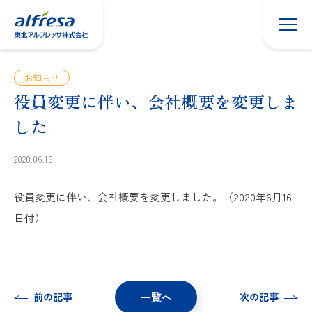
東北アル
フレッサ
について
地域と健
康への取
お知らせ
り組み
役員変更に伴い、会社概要を変更しま
トップ
した
メッセー
ジ
2020.06.16
事業
につ
役員変更に伴い、会社概要を変更しました。（2020年6月16
いて
日付）
開業・開
局のご支
援
採用希望
一覧へ
前の記事
次の記事
の方へ