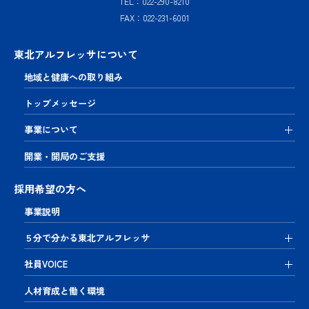
TEL：022-290-8210
会社概要
FAX：022-231-6001
地域を支
える
拠点
東北アルフレッサについて
ネット
ワーク
地域と健康への取り組み
News
トップメッセージ
お問い合
事業について
わせ
開業・開局のご支援
プライバ
シーポリ
採用希望の方へ
シー
事業説明
５分で分かる東北アルフレッサ
社員VOICE
人材育成と働く環境