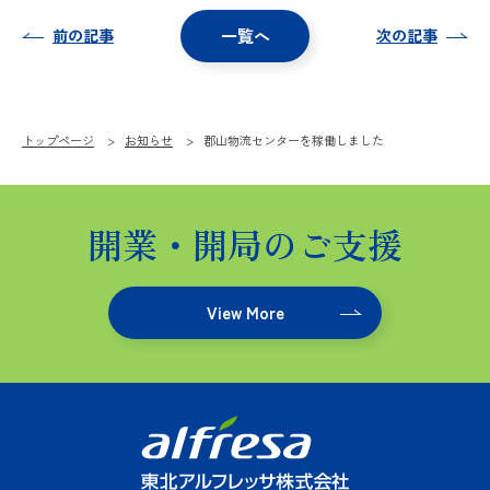
事業説明
一覧へ
前の記事
次の記事
５分
で分
かる
東北
トップページ
お知らせ
郡山物流センターを稼働しました
アル
フ
レッ
サ
開業・開局のご支援
社員
VOIC
E
View More
人材育成
と働く環
境
わたした
ちの歩み