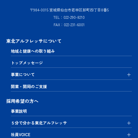
会社概要
〒984-0015 宮城県仙台市若林区卸町四丁目8番5
地域を支
TEL：022-290-8210
える
拠点
FAX：022-231-6001
ネット
ワーク
東北アルフレッサについて
News
地域と健康への取り組み
お問い合
トップメッセージ
わせ
事業について
プライバ
シーポリ
開業・開局のご支援
シー
採用希望の方へ
事業説明
５分で分かる東北アルフレッサ
社員VOICE