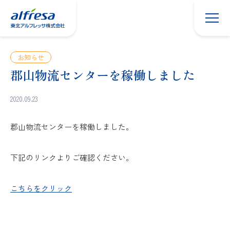
東北アル
フレッサ
について
地域と健
康への取
お知らせ
り組み
郡山物流センターを稼働しました
トップ
メッセー
2020.09.23
ジ
事業
郡山物流センターを稼働しました。
につ
いて
下記のリンクよりご確認ください。
開業・開
局のご支
援
こちらをクリック
採用希望
の方へ